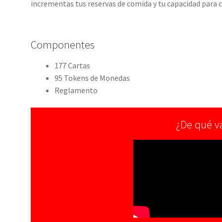
incrementas tus reservas de comida y tu capacidad para co
Componentes
177 Cartas
95 Tokens de Monedas
Reglamento
¿De qué v