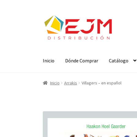
Ir
Ir
a
al
la
contenido
navegación
Inicio
Dónde Comprar
Catálogo
Inicio
Arrakis
Villagers – en español