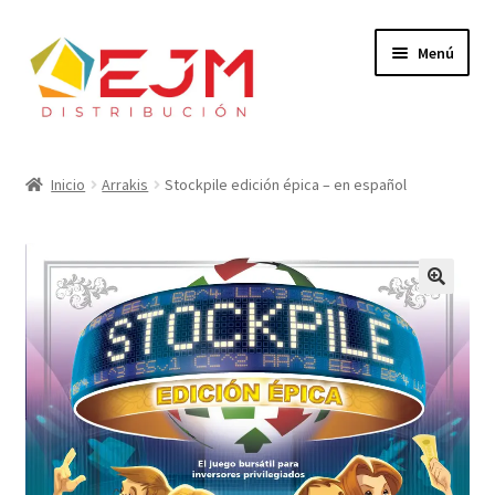
Ir
Ir
Menú
a
al
la
contenido
navegación
Inicio
Inicio
Arrakis
Stockpile edición épica – en español
Dónde Comprar
Expandi
Catálogo
el
🔍
menú
Soy Tienda
hijo
Contacto