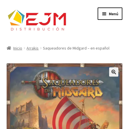
Ir
Ir
Menú
a
al
la
contenido
navegación
Inicio
Inicio
Arrakis
Saqueadores de Midgard – en español
Dónde Comprar
Expandi
Catálogo
el
🔍
menú
Soy Tienda
hijo
Contacto