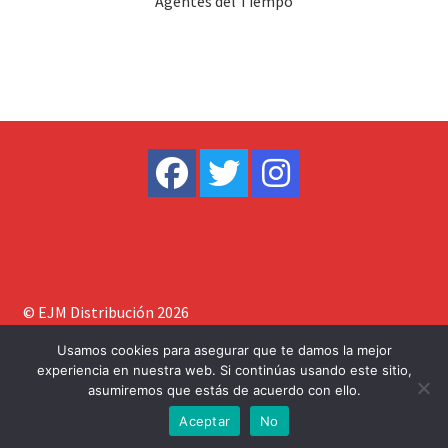
Agentes del Tiempo
© EJM Distribución 2026
Construido con WooCommerce
.
Usamos cookies para asegurar que te damos la mejor
experiencia en nuestra web. Si continúas usando este sitio,
asumiremos que estás de acuerdo con ello.
0
Aceptar
No
Buscar
Buscar