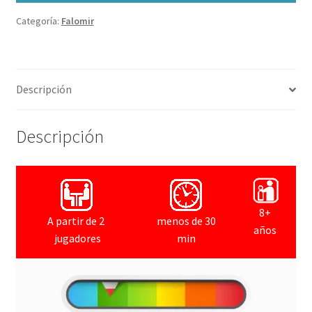
Categoría:
Falomir
Descripción
Descripción
8+
A partir de 2
menos de 30
años
jugadores
min