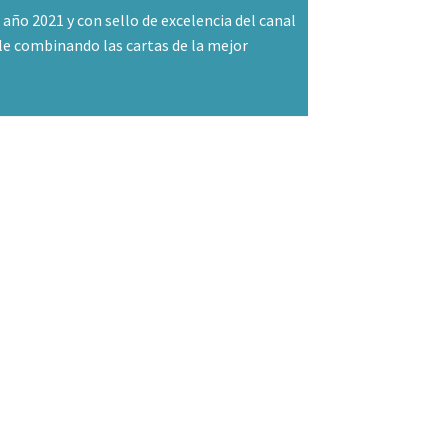
ño 2021 y con sello de excelencia del canal
e combinando las cartas de la mejor