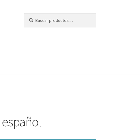
Buscar
Buscar
por:
 español