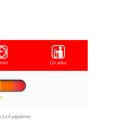
 min
12+ años
 2 a 6 jugadores.