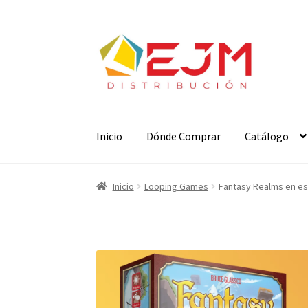
Ir
Ir
a
al
la
contenido
navegación
Inicio
Dónde Comprar
Catálogo
Inicio
Looping Games
Fantasy Realms en e