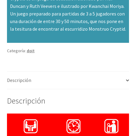
Duncan y Ruth Veevers e ilustrado por Kwanchai Moriya.
Un juego preparado para partidas de 3 a 5 jugadores con
una duración de entre 30 y 50 minutos, que nos pone en
la tesitura de encontrar al escurridizo Monstruo Cryptid.
Categoría:
doit
Descripción
Descripción