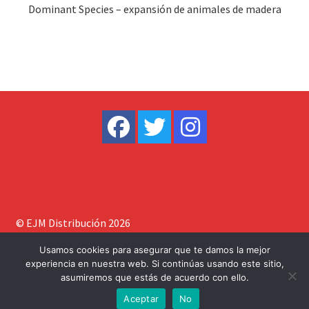
Dominant Species – expansión de animales de madera
© EJM Distribución 2026
Construido con WooCommerce
.
Usamos cookies para asegurar que te damos la mejor
experiencia en nuestra web. Si continúas usando este sitio,
asumiremos que estás de acuerdo con ello.
0
Aceptar
No
Buscar
Buscar