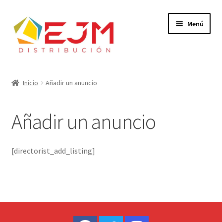
Ir
Ir
Menú
a
al
la
contenido
navegación
Inicio
Inicio
Añadir un anuncio
Dónde Comprar
Añadir un anuncio
Expandi
Catálogo
el
menú
Soy Tienda
[directorist_add_listing]
hijo
Contacto