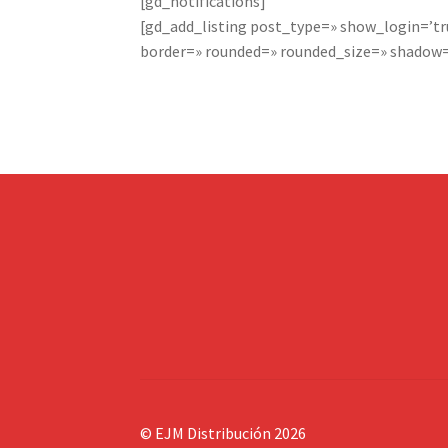
[gd_notifications]
[gd_add_listing post_type=» show_login=’t
border=» rounded=» rounded_size=» shadow=
© EJM Distribución 2026