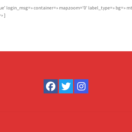
rue’ login_msg=» container=» mapzoom=’0′ label_type=» bg=» mt
» ]